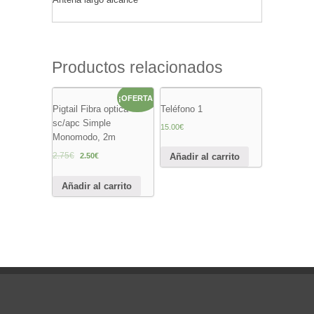
Productos relacionados
¡OFERTA!
Pigtail Fibra optica
Teléfono 1
sc/apc Simple
15.00
€
Monomodo, 2m
2.75
€
Añadir al carrito
2.50
€
Añadir al carrito