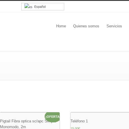
Español
Home
Quienes somos
Servicios
¡OFERTA!
Pigtail Fibra optica sc/apc Simple
Teléfono 1
Monomodo, 2m
15.00
€