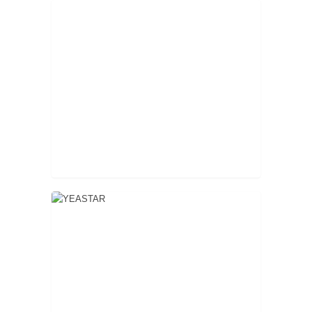
...
...