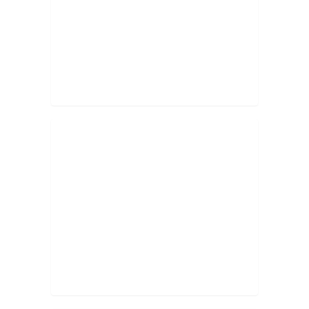
...
...